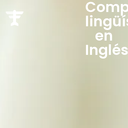
Comp
lingüí
en
Inglé