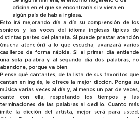
de alguna manera, el entorno hogareño o de
oficina en el que se encontraría si viviera en
algún país de habla inglesa.
Esto irá mejorando día a día su comprensión de los
sonidos y las voces del idioma inglesas típicas de
distintas partes del planeta. Si puede prestar atención
(mucha atención) a lo que escucha, avanzará varios
casilleros de forma rápida. Si el primer día entiende
una sola palabra y al segundo día dos palabras, no
abandone, porque va bien.
Piense qué cantantes, de la lista de sus favoritos que
cantan en inglés, le ofrece la mejor dicción. Ponga su
música varias veces al día y, al menos un par de veces,
cante con ella, respetando los tiempos y las
terminaciones de las palabras al dedillo. Cuanto más
imite la dicción del artista, mejor será para usted.
(Nota: Regule el volumen de su voz de acuerdo al
entorno…)
Trate de recuperar el material con el que estudió