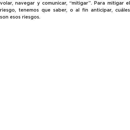
volar, navegar y comunicar, “mitigar”. Para mitigar el
riesgo, tenemos que saber, o al fin anticipar, cuáles
son esos riesgos.
No poner toda la confianza en la automatización:
Pueden surgir problemas si no comprendes la
tecnología o si intentas utilizarla más allá para lo que
está diseñada. Es muy importante conocer
exhaustivamente cómo funciona, saber interpretar la
información que brindan y comprender cómo detectar
fallas en el equipo que tenemos en el avión. Poco o
mucho equipamiento pero conocer muy bien su
funcionamiento. Cada vez son más habituales las
pantallas en la cabina, como diría
Tusam
“Pued
fallar” (Este último comentario solo válido en
argentina y para mayores de 45 años)
Frase motivadora: Confiar pero verificar
Mantener habilidades “afiladas”, estar entrenado, salir
con un instructor que vea como estás con tus