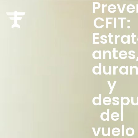
Preve
CFIT:
Estra
antes
duran
y
desp
del
vuelo