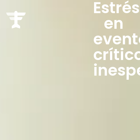
Estrés
en
event
crític
inesp