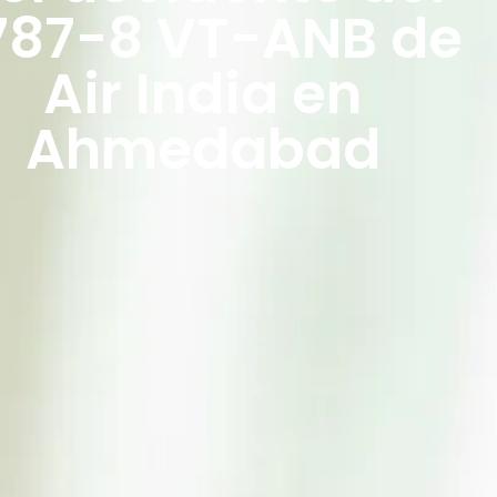
787-8 VT-ANB de
Air India en
Ahmedabad