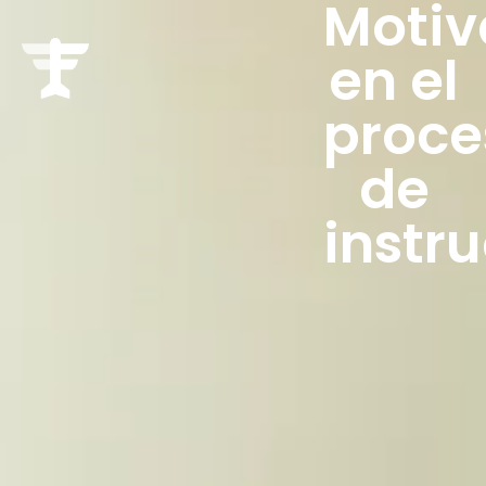
Motiv
en el
proce
de
instr