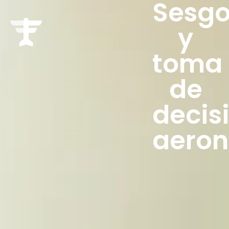
Sesg
y
toma
de
decis
aeron