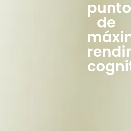
punt
de
máxi
rendi
cogni