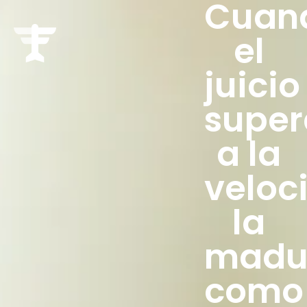
Cuan
el
juicio
super
a la
veloc
la
madu
como