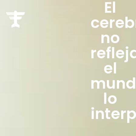
El
cereb
no
reflej
el
mund
lo
inter