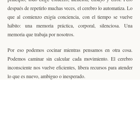
después de repetirlo muchas veces, el cerebro lo automatiza. Lo
que al comienzo exigía conciencia, con el tiempo se vuelve
hábito: una memoria práctica, corporal, silenciosa. Una
memoria que trabaja por nosotros.
Por eso podemos cocinar mientras pensamos en otra cosa.
Podemos caminar sin calcular cada movimiento. El cerebro
inconsciente nos vuelve eficientes, libera recursos para atender
lo que es nuevo, ambiguo o inesperado.
Pero esa eficiencia también tiene un costado delicado. Porque
así como el cerebro automatiza acciones, también puede
automatizar formas de mirar: sesgos. Puede acostumbrarse a
interpretar la realidad siempre del mismo modo. Puede
confundir sus propios modelos mentales con el mundo real.