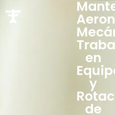
Mant
Aeron
Mecá
Traba
en
Equip
y
Rotac
de