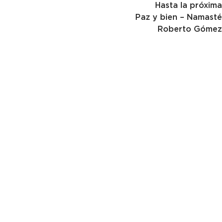
Hasta la próxima
Paz y bien – Namasté
Roberto Gómez
rjg@flap152.com
Si te gustó esta publicación y quieres ser parte,
puedes colaborar con el mantenimiento de la página:
Conocenos
@flap152
@flap152